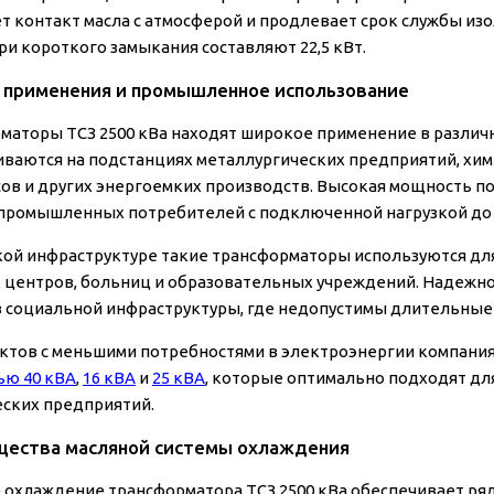
т контакт масла с атмосферой и продлевает срок службы изо
ри короткого замыкания составляют 22,5 кВт.
 применения и промышленное использование
маторы ТСЗ 2500 кВа находят широкое применение в различ
иваются на подстанциях металлургических предприятий, хи
ов и других энергоемких производств. Высокая мощность п
промышленных потребителей с подключенной нагрузкой до 
кой инфраструктуре такие трансформаторы используются д
 центров, больниц и образовательных учреждений. Надежно
 социальной инфраструктуры, где недопустимы длительные
ктов с меньшими потребностями в электроэнергии компани
ю 40 кВА
,
16 кВА
и
25 кВА
, которые оптимально подходят д
ских предприятий.
ества масляной системы охлаждения
 охлаждение трансформатора ТСЗ 2500 кВа обеспечивает ря