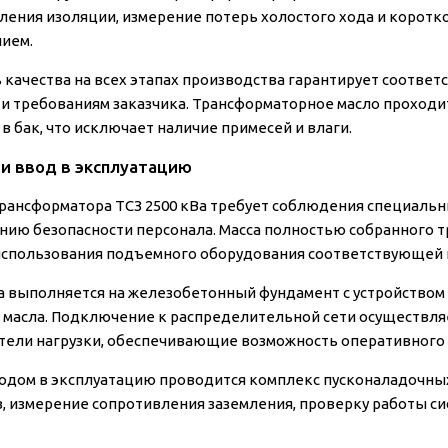
ления изоляции, измерение потерь холостого хода и корот
ием.
 качества на всех этапах производства гарантирует соотве
 и требованиям заказчика. Трансформаторное масло проход
в бак, что исключает наличие примесей и влаги.
и ввод в эксплуатацию
рансформатора ТСЗ 2500 кВа требует соблюдения специальн
нию безопасности персонала. Масса полностью собранного тр
использования подъемного оборудования соответствующей 
а выполняется на железобетонный фундамент с устройством
 масла. Подключение к распределительной сети осуществл
ели нагрузки, обеспечивающие возможность оперативного 
одом в эксплуатацию проводится комплекс пусконаладочны
в, измерение сопротивления заземления, проверку работы с