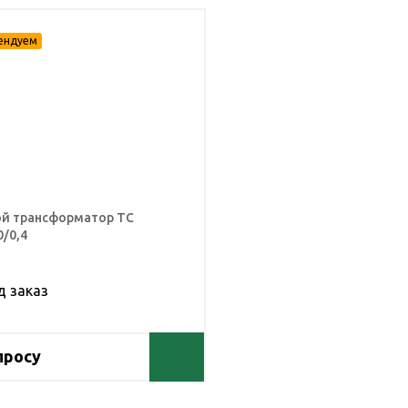
й трансформатор ТС
0/0,4
д заказ
просу