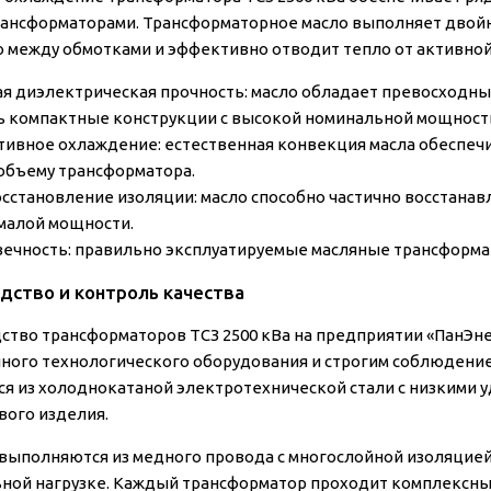
рансформаторами. Трансформаторное масло выполняет двой
 между обмотками и эффективно отводит тепло от активной
я диэлектрическая прочность:
масло обладает превосходны
ь компактные конструкции с высокой номинальной мощност
ивное охлаждение:
естественная конвекция масла обеспеч
 объему трансформатора.
сстановление изоляции:
масло способно частично восстанав
малой мощности.
ечность:
правильно эксплуатируемые масляные трансформато
дство и контроль качества
ство трансформаторов ТСЗ 2500 кВа на предприятии «ПанЭн
ного технологического оборудования и строгим соблюдени
ся из холоднокатаной электротехнической стали с низкими 
вого изделия.
выполняются из медного провода с многослойной изоляцией,
ной нагрузке. Каждый трансформатор проходит комплексн