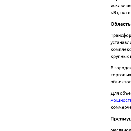
исключае
кВт, поте
Область
Трансфор
устанавл
комплекс
крупных 
В городс
торговых
объектов
Для объе
мощность
коммерче
Преимущ
Масляное