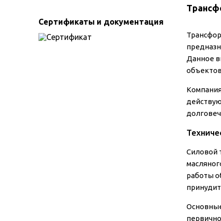
Трансф
Сертификаты и документация
Трансфор
предназн
Данное в
объектов
Компания
действую
долговеч
Техниче
Силовой 
масляног
работы о
принудит
Основные
первично