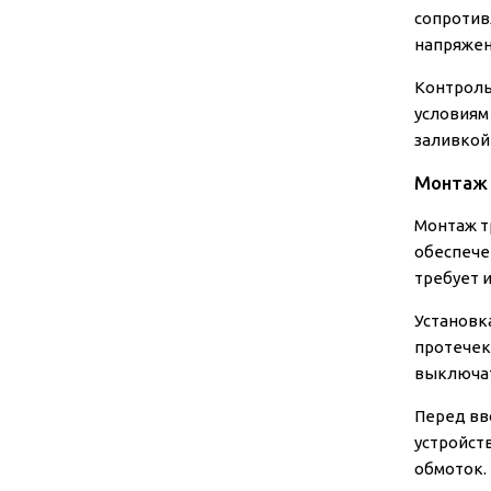
сопротив
напряжен
Контроль
условиям
заливкой 
Монтаж 
Монтаж т
обеспече
требует 
Установк
протечек
выключат
Перед вв
устройст
обмоток.