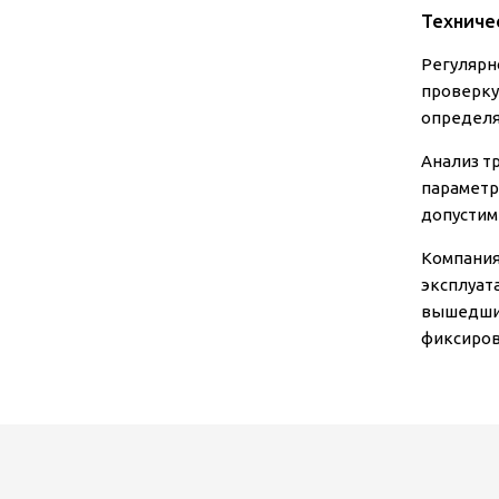
Техниче
Регулярн
проверку
определя
Анализ т
параметр
допустим
Компания
эксплуат
вышедших
фиксиров