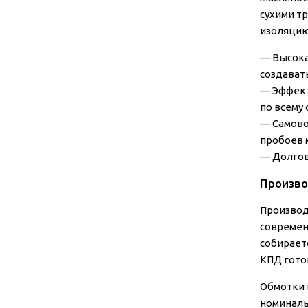
сухими т
изоляцию
—
Высока
создават
—
Эффект
по всему
—
Самово
пробоев 
—
Долгов
Произво
Производ
современ
собирает
КПД гото
Обмотки 
номиналь