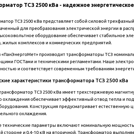
орматор ТСЗ 2500 кВа - надежное энергетическ
матор ТСЗ 2500 кВа представляет собой силовой трехфазны
аченный для преобразования электрической энергии в расп
ысоковольтное оборудование обеспечивает стабильное э
, жилых комплексов и коммерческих предприятий.
 «ПанЭнергоМет» производит трансформаторы ТСЗ номиналь
щими ГОСТами и техническими регламентами. Наше электро
ностью и соответствует современным требованиям энергети
ские характеристики трансформатора ТСЗ 2500 кВа
трансформатор ТСЗ 2500 кВа имеет трехстержневую магнитную
о охлаждения обеспечивает эффективный отвод тепла и по
борудования. Конструкция предусматривает естественную 
ельного охлаждения.
 технические параметры включают номинальную мощность 25
й стороне и 0,4-10 кВ на вторичной. Трансформатор выполняе