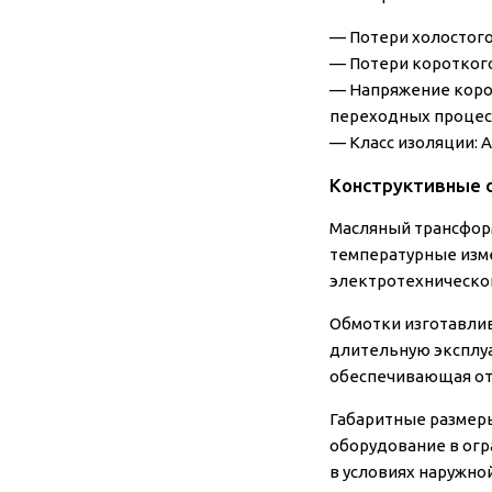
—
Потери холостого
—
Потери коротког
—
Напряжение коро
переходных процес
—
Класс изоляции:
А
Конструктивные 
Масляный трансфор
температурные изм
электротехнической
Обмотки изготавлив
длительную эксплуа
обеспечивающая отв
Габаритные размеры
оборудование в огр
в условиях наружной