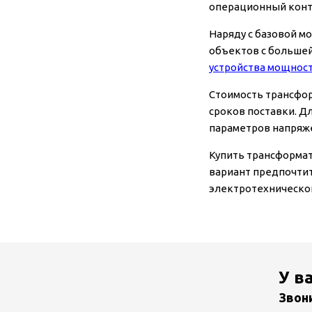
операционный конт
Наряду с базовой м
объектов с больше
устройства мощнос
Стоимость трансфор
сроков поставки. Д
параметров напряже
Купить трансформат
вариант предпочтит
электротехническог
У в
Звон