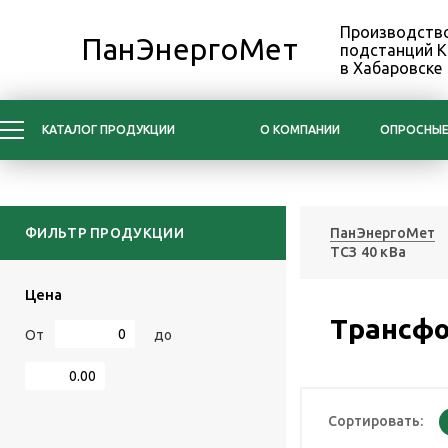
Производство
ПанЭнергоМет
подстанций 
в Хабаровске
КАТАЛОГ ПРОДУКЦИИ
О КОМПАНИИ
ОПРОСНЫЕ
ФИЛЬТР ПРОДУКЦИИ
ПанЭнергоМет
ТСЗ 40 кВа
Цена
Трансфо
От
до
Сортировать: