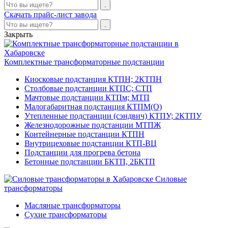
Скачать прайс-лист завода
Закрыть
Комплектные трансформаторные подстанции
Киосковые подстанция КТПН; 2КТПН
Столбовые подстанции КТПС; СТП
Мачтовые подстанции КТПм; МТП
Малогабаритная подстанция КТПМ(О)
Утепленные подстанции (сэндвич) КТПУ; 2КТПУ
Железнодорожные подстанции МТПЖ
Контейнерные подстанции КТПН
Внутрицеховые подстанции КТП-ВЦ
Подстанции для прогрева бетона
Бетонные подстанции БКТП, 2БКТП
Силовые
трансформаторы
Масляные трансформаторы
Сухие трансформаторы