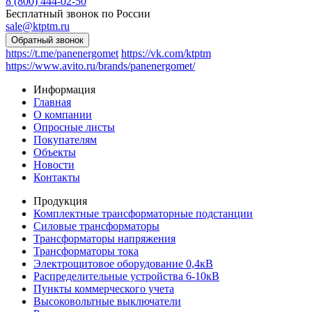
8 (800) 444-02-50
Бесплатный звонок по России
sale@ktptm.ru
https://t.me/panenergomet
https://vk.com/ktptm
https://www.avito.ru/brands/panenergomet/
Информация
Главная
О компании
Опросные листы
Покупателям
Объекты
Новости
Контакты
Продукция
Комплектные трансформаторные подстанции
Силовые трансформаторы
Трансформаторы напряжения
Трансформаторы тока
Электрощитовое оборудование 0,4кВ
Распределительные устройства 6-10кВ
Пункты коммерческого учета
Высоковольтные выключатели