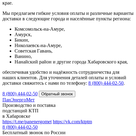
крае.
Мы предлагаем гибкие условия оплаты и различные варианты
доставки в следующие города и населённые пункты региона:
Комсомольск-на-Амуре,
Амурск,
Бикин,
Николаевск-на-Амуре,
Советская Гавань,
Ванино,
Нанайский район и другие города Хабаровского края,
обеспечивая удобство и надёжность сотрудничества для
наших клиентов. Для уточнения деталей оплаты и условий
доставки свяжитесь с нами по телефону:
8 (800) 444‑02‑50
.
8 (800) 444-02-50
ПанЭнергоМет
Производство и поставка
подстанций КТП
в Хабаровске
https://t.me/panenergomet
https://vk.com/ktptm
8 (800) 444-02-50
Бесплатный звонок по России