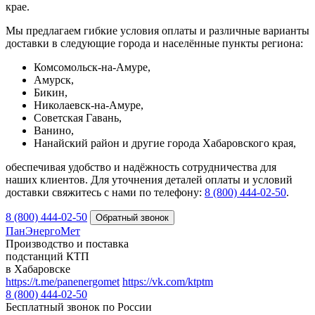
крае.
Мы предлагаем гибкие условия оплаты и различные варианты
доставки в следующие города и населённые пункты региона:
Комсомольск-на-Амуре,
Амурск,
Бикин,
Николаевск-на-Амуре,
Советская Гавань,
Ванино,
Нанайский район и другие города Хабаровского края,
обеспечивая удобство и надёжность сотрудничества для
наших клиентов. Для уточнения деталей оплаты и условий
доставки свяжитесь с нами по телефону:
8 (800) 444‑02‑50
.
8 (800) 444-02-50
ПанЭнергоМет
Производство и поставка
подстанций КТП
в Хабаровске
https://t.me/panenergomet
https://vk.com/ktptm
8 (800) 444-02-50
Бесплатный звонок по России