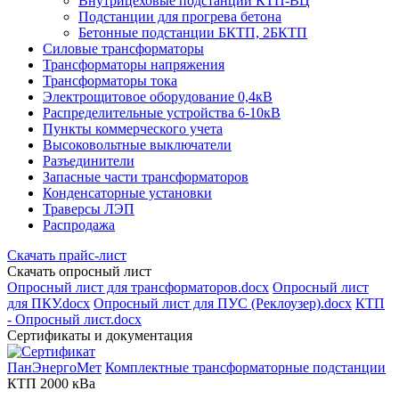
Внутрицеховые подстанции КТП-ВЦ
Подстанции для прогрева бетона
Бетонные подстанции БКТП, 2БКТП
Силовые трансформаторы
Трансформаторы напряжения
Трансформаторы тока
Электрощитовое оборудование 0,4кВ
Распределительные устройства 6-10кВ
Пункты коммерческого учета
Высоковольтные выключатели
Разъединители
Запасные части трансформаторов
Конденсаторные установки
Траверсы ЛЭП
Распродажа
Скачать прайс-лист
Скачать опросный лист
Опросный лист для трансформаторов.docx
Опросный лист
для ПКУ.docx
Опросный лист для ПУС (Реклоузер).docx
КТП
- Опросный лист.docx
Сертификаты и документация
ПанЭнергоМет
Комплектные трансформаторные подстанции
КТП 2000 кВа