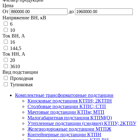
Цена
От
до
Напряжение ВН, кВ
6
10
Ток ВН, А
16
144,5
Ток НН, А
20
3610
Вид подстанции
Проходная
Тупиковая
Комплектные трансформаторные подстанции
Киосковые подстанция КТПН; 2КТПН
Столбовые подстанции КТПС; СТП
Мачтовые подстанции КТПм; МТП
Малогабаритная подстанция КТПМ(О)
Утепленные подстанции (сэндвич) КТПУ; 2КТПУ
Железнодорожные подстанции МТПЖ
Контейнерные подстанции КТПН