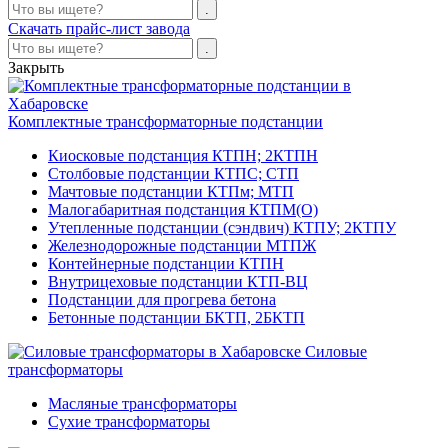
Скачать прайс-лист завода
Закрыть
Комплектные трансформаторные подстанции
Киосковые подстанция КТПН; 2КТПН
Столбовые подстанции КТПС; СТП
Мачтовые подстанции КТПм; МТП
Малогабаритная подстанция КТПМ(О)
Утепленные подстанции (сэндвич) КТПУ; 2КТПУ
Железнодорожные подстанции МТПЖ
Контейнерные подстанции КТПН
Внутрицеховые подстанции КТП-ВЦ
Подстанции для прогрева бетона
Бетонные подстанции БКТП, 2БКТП
Силовые
трансформаторы
Масляные трансформаторы
Сухие трансформаторы