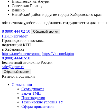
Николаевск-на-Амуре,
Советская Гавань,
Ванино,
Нанайский район и другие города Хабаровского края,
обеспечивая удобство и надёжность сотрудничества для наших 
8 (800) 444-02-50
ПанЭнергоМет
Производство и поставка
подстанций КТП
в Хабаровске
https://t.me/panenergomet
https://vk.com/ktptm
8 (800) 444-02-50
Бесплатный звонок по России
sale@ktptm.ru
Каталог продукции
О компании
Сертификаты
Закуп ТМЦ
Производство
Технические условия ТУ
Сферы применения