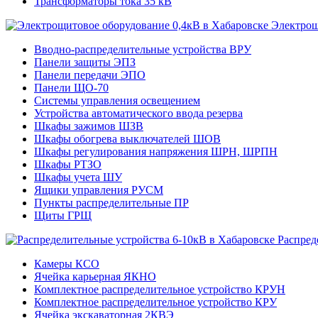
Трансформаторы тока 35 кВ
Электрощ
Вводно-распределительные устройства ВРУ
Панели защиты ЭПЗ
Панели передачи ЭПО
Панели ЩО-70
Системы управления освещением
Устройства автоматического ввода резерва
Шкафы зажимов ШЗВ
Шкафы обогрева выключателей ШОВ
Шкафы регулирования напряжения ШРН, ШРПН
Шкафы РТЗО
Шкафы учета ШУ
Ящики управления РУСМ
Пункты распределительные ПР
Щиты ГРЩ
Распред
Камеры КСО
Ячейка карьерная ЯКНО
Комплектное распределительное устройство КРУН
Комплектное распределительное устройство КРУ
Ячейка экскаваторная 2КВЭ