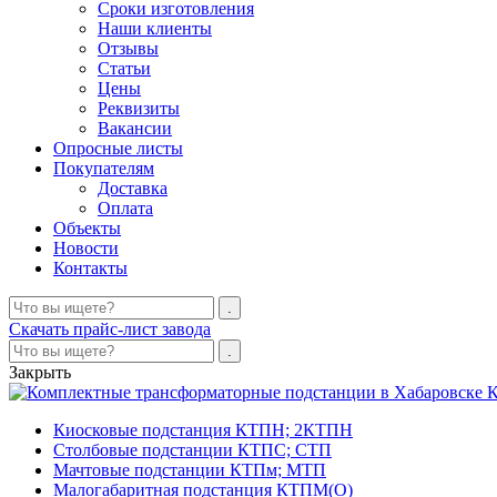
Сроки изготовления
Наши клиенты
Отзывы
Статьи
Цены
Реквизиты
Вакансии
Опросные листы
Покупателям
Доставка
Оплата
Объекты
Новости
Контакты
Скачать прайс-лист завода
Закрыть
К
Киосковые подстанция КТПН; 2КТПН
Столбовые подстанции КТПС; СТП
Мачтовые подстанции КТПм; МТП
Малогабаритная подстанция КТПМ(О)