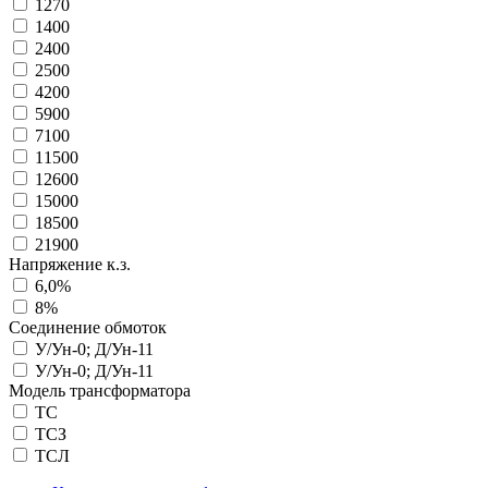
1270
1400
2400
2500
4200
5900
7100
11500
12600
15000
18500
21900
Напряжение к.з.
6,0%
8%
Соединение обмоток
У/Ун-0; Д/Ун-11
У/Ун-0; Д/Ун-11
Модель трансформатора
ТС
ТСЗ
ТСЛ