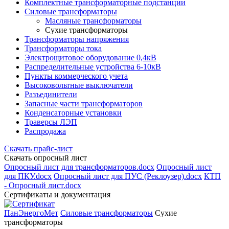
Комплектные трансформаторные подстанции
Силовые трансформаторы
Масляные трансформаторы
Сухие трансформаторы
Трансформаторы напряжения
Трансформаторы тока
Электрощитовое оборудование 0,4кВ
Распределительные устройства 6-10кВ
Пункты коммерческого учета
Высоковольтные выключатели
Разъединители
Запасные части трансформаторов
Конденсаторные установки
Траверсы ЛЭП
Распродажа
Скачать прайс-лист
Скачать опросный лист
Опросный лист для трансформаторов.docx
Опросный лист
для ПКУ.docx
Опросный лист для ПУС (Реклоузер).docx
КТП
- Опросный лист.docx
Сертификаты и документация
ПанЭнергоМет
Силовые трансформаторы
Сухие
трансформаторы