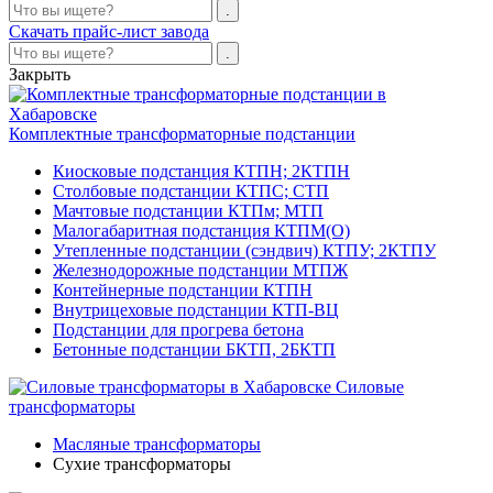
Скачать прайс-лист завода
Закрыть
Комплектные трансформаторные подстанции
Киосковые подстанция КТПН; 2КТПН
Столбовые подстанции КТПС; СТП
Мачтовые подстанции КТПм; МТП
Малогабаритная подстанция КТПМ(О)
Утепленные подстанции (сэндвич) КТПУ; 2КТПУ
Железнодорожные подстанции МТПЖ
Контейнерные подстанции КТПН
Внутрицеховые подстанции КТП-ВЦ
Подстанции для прогрева бетона
Бетонные подстанции БКТП, 2БКТП
Силовые
трансформаторы
Масляные трансформаторы
Сухие трансформаторы