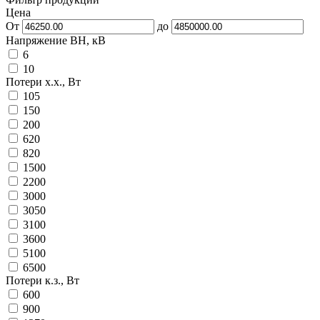
Цена
От
до
Напряжение ВН, кВ
6
10
Потери х.х., Вт
105
150
200
620
820
1500
2200
3000
3050
3100
3600
5100
6500
Потери к.з., Вт
600
900