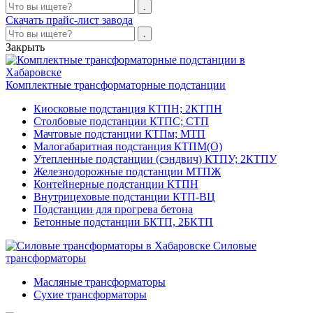
Скачать прайс-лист завода
Закрыть
Комплектные трансформаторные подстанции
Киосковые подстанция КТПН; 2КТПН
Столбовые подстанции КТПС; СТП
Мачтовые подстанции КТПм; МТП
Малогабаритная подстанция КТПМ(О)
Утепленные подстанции (сэндвич) КТПУ; 2КТПУ
Железнодорожные подстанции МТПЖ
Контейнерные подстанции КТПН
Внутрицеховые подстанции КТП-ВЦ
Подстанции для прогрева бетона
Бетонные подстанции БКТП, 2БКТП
Силовые
трансформаторы
Масляные трансформаторы
Сухие трансформаторы