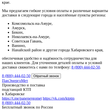
крае.
Мы предлагаем гибкие условия оплаты и различные варианты
доставки в следующие города и населённые пункты региона:
Комсомольск-на-Амуре,
Амурск,
Бикин,
Николаевск-на-Амуре,
Советская Гавань,
Ванино,
Нанайский район и другие города Хабаровского края,
обеспечивая удобство и надёжность сотрудничества для
наших клиентов. Для уточнения деталей оплаты и условий
доставки свяжитесь с нами по телефону:
8 (800) 444‑02‑50
.
8 (800) 444-02-50
ПанЭнергоМет
Производство и поставка
подстанций КТП
в Хабаровске
https://t.me/panenergomet
https://vk.com/ktptm
8 (800) 444-02-50
Бесплатный звонок по России