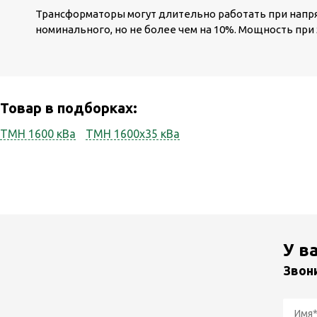
Трансформаторы могут длительно работать при напр
номинального, но не более чем на 10%. Мощность пр
Товар в подборках:
ТМН 1600 кВа
ТМН 1600x35 кВа
У в
Звон