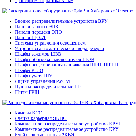
Трансформаторы тока 35 кВ
Электрощ
Вводно-распределительные устройства ВРУ
Панели защиты ЭПЗ
Панели передачи ЭПО
Панели ЩО-70
Системы управления освещением
Устройства автоматического ввода резерва
Шкафы зажимов ШЗВ
Шкафы обогрева выключателей ШОВ
Шкафы регулирования напряжения ШРН, ШРПН
Шкафы РТЗО
Шкафы учета ШУ
Ящики управления РУСМ
Пункты распределительные ПР
Щиты ГРЩ
Распред
Камеры КСО
Ячейка карьерная ЯКНО
Комплектное распределительное устройство КРУН
Комплектное распределительное устройство КРУ
Ячейка экскаваторная 2КВЭ