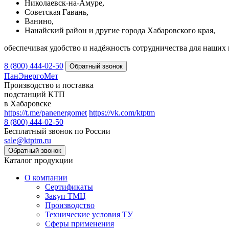
Николаевск-на-Амуре,
Советская Гавань,
Ванино,
Нанайский район и другие города Хабаровского края,
обеспечивая удобство и надёжность сотрудничества для наших 
8 (800) 444-02-50
ПанЭнергоМет
Производство и поставка
подстанций КТП
в Хабаровске
https://t.me/panenergomet
https://vk.com/ktptm
8 (800) 444-02-50
Бесплатный звонок по России
sale@ktptm.ru
Каталог продукции
О компании
Сертификаты
Закуп ТМЦ
Производство
Технические условия ТУ
Сферы применения