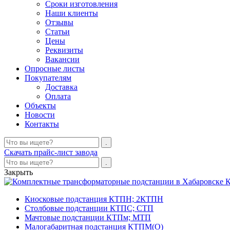
Сроки изготовления
Наши клиенты
Отзывы
Статьи
Цены
Реквизиты
Вакансии
Опросные листы
Покупателям
Доставка
Оплата
Объекты
Новости
Контакты
Скачать прайс-лист завода
Закрыть
К
Киосковые подстанция КТПН; 2КТПН
Столбовые подстанции КТПС; СТП
Мачтовые подстанции КТПм; МТП
Малогабаритная подстанция КТПМ(О)