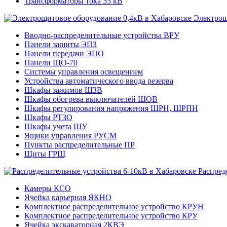
Трансформаторы тока 35 кВ
Электрощ
Вводно-распределительные устройства ВРУ
Панели защиты ЭПЗ
Панели передачи ЭПО
Панели ЩО-70
Системы управления освещением
Устройства автоматического ввода резерва
Шкафы зажимов ШЗВ
Шкафы обогрева выключателей ШОВ
Шкафы регулирования напряжения ШРН, ШРПН
Шкафы РТЗО
Шкафы учета ШУ
Ящики управления РУСМ
Пункты распределительные ПР
Щиты ГРЩ
Распред
Камеры КСО
Ячейка карьерная ЯКНО
Комплектное распределительное устройство КРУН
Комплектное распределительное устройство КРУ
Ячейка экскаваторная 2КВЭ