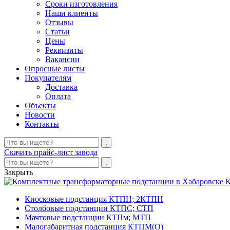
Сроки изготовления
Наши клиенты
Отзывы
Статьи
Цены
Реквизиты
Вакансии
Опросные листы
Покупателям
Доставка
Оплата
Объекты
Новости
Контакты
Скачать прайс-лист завода
Закрыть
К
Киосковые подстанция КТПН; 2КТПН
Столбовые подстанции КТПС; СТП
Мачтовые подстанции КТПм; МТП
Малогабаритная подстанция КТПМ(О)