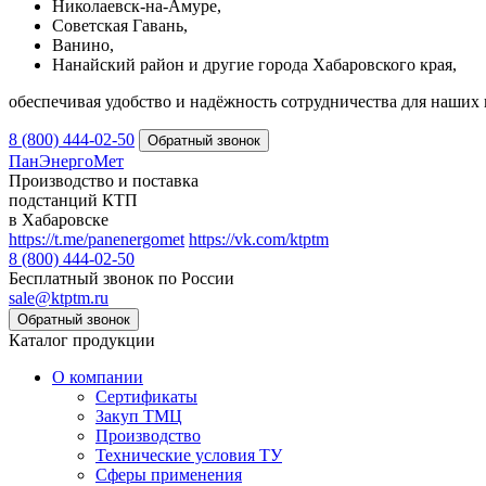
Николаевск-на-Амуре,
Советская Гавань,
Ванино,
Нанайский район и другие города Хабаровского края,
обеспечивая удобство и надёжность сотрудничества для наших 
8 (800) 444-02-50
ПанЭнергоМет
Производство и поставка
подстанций КТП
в Хабаровске
https://t.me/panenergomet
https://vk.com/ktptm
8 (800) 444-02-50
Бесплатный звонок по России
sale@ktptm.ru
Каталог продукции
О компании
Сертификаты
Закуп ТМЦ
Производство
Технические условия ТУ
Сферы применения