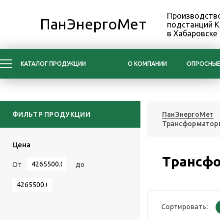
Производство
ПанЭнергоМет
подстанций 
в Хабаровске
КАТАЛОГ ПРОДУКЦИИ
О КОМПАНИИ
ОПРОСНЫЕ
ФИЛЬТР ПРОДУКЦИИ
ПанЭнергоМет
Трансформаторы
Цена
Трансфо
От
до
Сортировать: