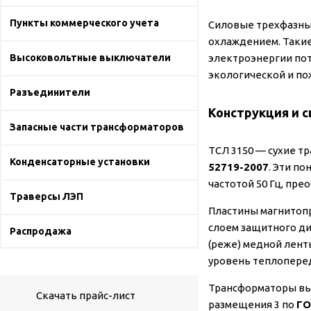
Пункты коммерческого учета
Силовые трехфазны
охлаждением. Такие
Высоковольтные выключатели
электроэнергии по
экологической и по
Разъединители
Конструкция и 
Запасные части трансформаторов
ТСЛ 3150 — сухие т
Конденсаторные установки
52719-2007
. Эти п
частотой 50 Гц, пре
Траверсы ЛЭП
Пластины магнитопр
слоем защитного ди
Распродажа
(реже) медной лент
уровень теплоперед
Трансформаторы вы
Скачать прайс-лист
размещения 3 по
ГО