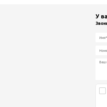
У в
Звон