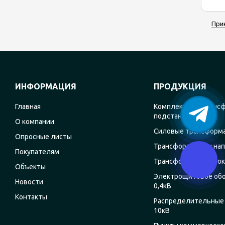
При
ИНФОРМАЦИЯ
ПРОДУКЦИЯ
Главная
Комплектные транс
подстанции
О компании
Силовые трансформ
Опросные листы
Трансформаторы на
Покупателям
Трансформаторы ток
Объекты
Электрощитовое об
Новости
0,4кВ
Контакты
Распределительные 
10кВ