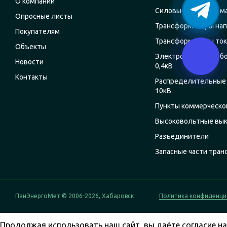
О компании
Силовые трансформ
Опросные листы
Трансформаторы на
Покупателям
Трансформаторы ток
Объекты
Электрощитовое об
Новости
0,4кВ
Контакты
Распределительные 
10кВ
Пункты коммерческог
Высоковольтные вы
Разъединители
Запасные части тра
ПанЭнергоМет © 2006-2026, Хабаровск
Политика конфиденци
Продолжая использовать наш сайт, вы даёте согласие на