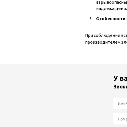
взрывоопасных
надлежащей защ
Особенности 
При соблюдении все
производителем эле
У в
Звон