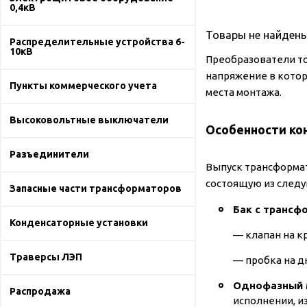
0,4кВ
Товары не найдены
Распределительные устройства 6-
10кВ
Преобразователи то
напряжение в котор
Пункты коммерческого учета
места монтажа.
Высоковольтные выключатели
Особенности ко
Разъединители
Выпуск трансформат
состоящую из след
Запасные части трансформаторов
Бак с трансф
Конденсаторные установки
— клапан на к
Траверсы ЛЭП
— пробка на дн
Однофазный 
Распродажа
исполнении, и