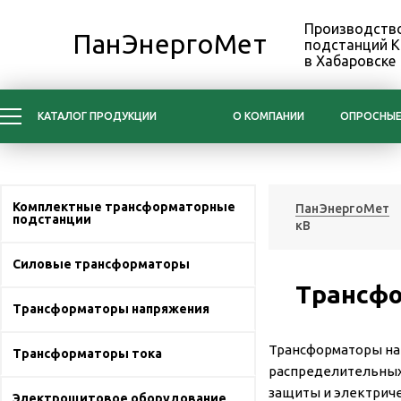
Производство
ПанЭнергоМет
подстанций 
в Хабаровске
КАТАЛОГ ПРОДУКЦИИ
О КОМПАНИИ
ОПРОСНЫЕ
Комплектные трансформаторные
ПанЭнергоМет
подстанции
кВ
Силовые трансформаторы
Трансф
Трансформаторы напряжения
Трансформаторы на
Трансформаторы тока
распределительных 
защиты и электрич
Электрощитовое оборудование