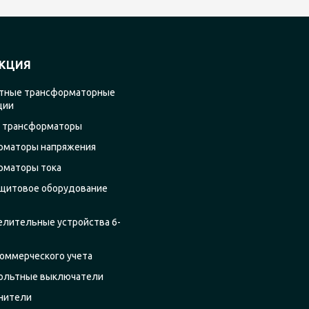
КЦИЯ
тные трансформаторные
ции
 трансформаторы
рматоры напряжения
рматоры тока
щитовое оборудование
елительные устройства 6-
оммерческого учета
ольтные выключатели
нители