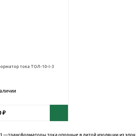
орматор тока ТОЛ-10-I-3
наличии
0 ₽
-3 —трансформаторы тока опорные в литой изоляции из эпок