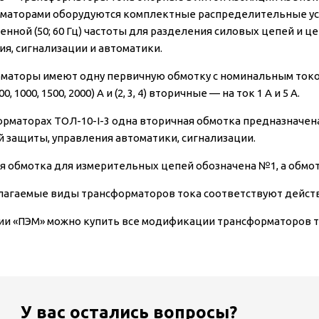
маторами оборудуются комплектные распределительные устр
нной (50; 60 Гц) частоты для разделения силовых цепей и 
ия, сигнализации и автоматики.
аторы имеют одну первичную обмотку с номинальным током (5, 10, 2
800, 1000, 1500, 2000) А и (2, 3, 4) вторичные — на ток 1 А и 5 А.
орматорах ТОЛ-10-I-3 одна вторичная обмотка предназначена
й защиты, управления автоматики, сигнализации.
я обмотка для измерительных цепей обозначена №1, а обмо
лагаемые виды трансформаторов тока соответствуют дей
ии «ПЭМ» можно купить все модификации трансформаторов то
У вас остались вопросы?