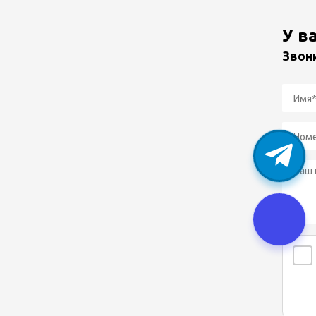
У в
Звон