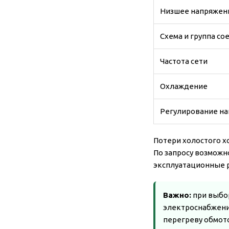
Низшее напряжени
Схема и группа с
Частота сети
Охлаждение
Регулирование н
Потери холостого х
По запросу возможн
эксплуатационные р
Важно:
при выбор
электроснабжени
перегреву обмот