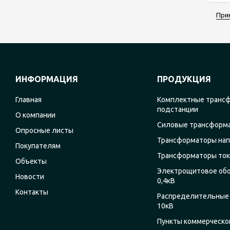
При
ИНФОРМАЦИЯ
ПРОДУКЦИЯ
Главная
Комплектные транс
подстанции
О компании
Силовые трансформ
Опросные листы
Трансформаторы на
Покупателям
Трансформаторы ток
Объекты
Электрощитовое об
Новости
0,4кВ
Контакты
Распределительные 
10кВ
Пункты коммерческог