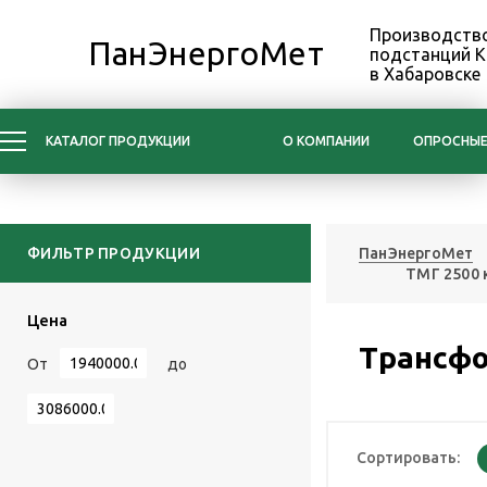
Производство
ПанЭнергоМет
подстанций 
в Хабаровске
КАТАЛОГ ПРОДУКЦИИ
О КОМПАНИИ
ОПРОСНЫЕ
ФИЛЬТР ПРОДУКЦИИ
ПанЭнергоМет
ТМГ 2500 
Цена
Трансфо
От
до
Сортировать: