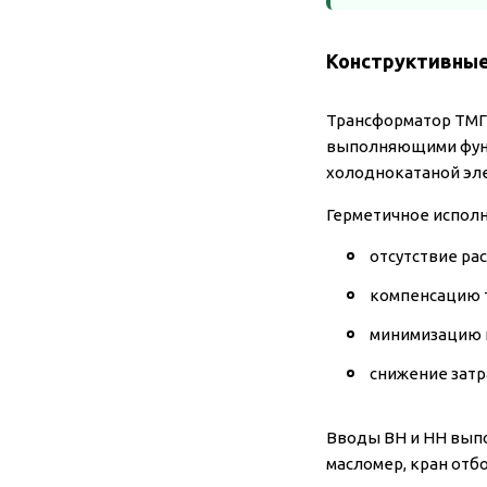
Конструктивные
Трансформатор ТМГ 
выполняющими функ
холоднокатаной эле
Герметичное испол
отсутствие ра
компенсацию т
минимизацию к
снижение затр
Вводы ВН и НН вып
масломер, кран отб