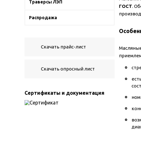
Траверсы ЛЭП
ГОСТ
. О
производ
Распродажа
Особенн
Скачать прайс-лист
Масляные
приемлем
стр
Скачать опросный лист
ест
сос
Сертификаты и документация
ном
кон
воз
диа