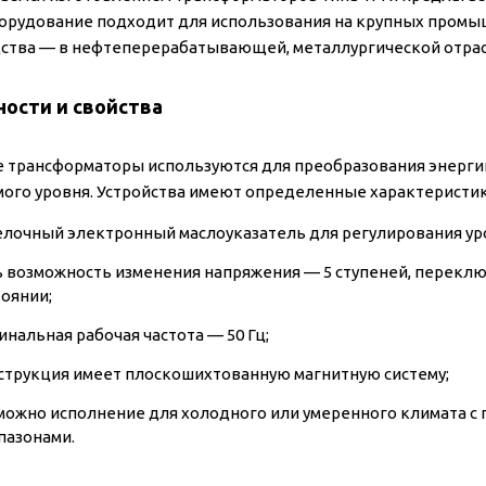
борудование подходит для использования на крупных пром
ства — в нефтеперерабатывающей, металлургической отрас
ости и свойства
 трансформаторы используются для преобразования энергии
ого уровня. Устройства имеют определенные характеристик
елочный электронный маслоуказатель для регулирования уро
ь возможность изменения напряжения — 5 ступеней, перекл
тоянии;
инальная рабочая частота — 50 Гц;
струкция имеет плоскошихтованную магнитную систему;
можно исполнение для холодного или умеренного климата 
пазонами.