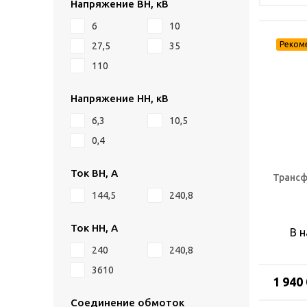
Напряжение ВН, кВ
6
10
27,5
35
110
Напряжение НН, кВ
6,3
10,5
0,4
Ток ВН, А
Трансф
144,5
240,8
Ток НН, А
В 
240
240,8
3610
1 940
Соединение обмоток