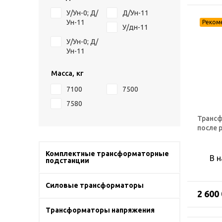
У/Ун-0; Д/
Д/Ун-11
Ун-11
У/дн-11
У/Ун-0; Д/
Ун-11
Масса, кг
7100
7500
7580
Трансф
после 
Комплектные трансформаторные
В 
подстанции
Силовые трансформаторы
2 600
Трансформаторы напряжения