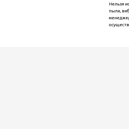
Нельзя и
пыли, ви
менеджер
осуществл