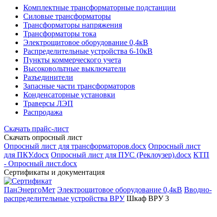
Комплектные трансформаторные подстанции
Силовые трансформаторы
Трансформаторы напряжения
Трансформаторы тока
Электрощитовое оборудование 0,4кВ
Распределительные устройства 6-10кВ
Пункты коммерческого учета
Высоковольтные выключатели
Разъединители
Запасные части трансформаторов
Конденсаторные установки
Траверсы ЛЭП
Распродажа
Скачать прайс-лист
Скачать опросный лист
Опросный лист для трансформаторов.docx
Опросный лист
для ПКУ.docx
Опросный лист для ПУС (Реклоузер).docx
КТП
- Опросный лист.docx
Сертификаты и документация
ПанЭнергоМет
Электрощитовое оборудование 0,4кВ
Вводно-
распределительные устройства ВРУ
Шкаф ВРУ 3