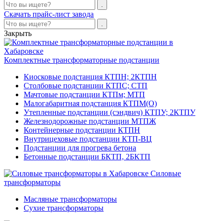
Скачать прайс-лист завода
Закрыть
Комплектные трансформаторные подстанции
Киосковые подстанция КТПН; 2КТПН
Столбовые подстанции КТПС; СТП
Мачтовые подстанции КТПм; МТП
Малогабаритная подстанция КТПМ(О)
Утепленные подстанции (сэндвич) КТПУ; 2КТПУ
Железнодорожные подстанции МТПЖ
Контейнерные подстанции КТПН
Внутрицеховые подстанции КТП-ВЦ
Подстанции для прогрева бетона
Бетонные подстанции БКТП, 2БКТП
Силовые
трансформаторы
Масляные трансформаторы
Сухие трансформаторы