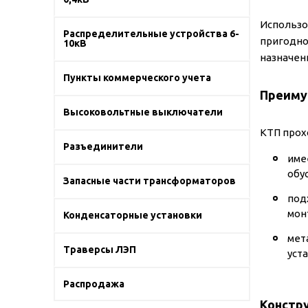
Использо
Распределительные устройства 6-
пригодно
10кВ
назначен
Пункты коммерческого учета
Преиму
Высоковольтные выключатели
КТП прох
Разъединители
име
обу
Запасные части трансформаторов
под
мон
Конденсаторные установки
мет
Траверсы ЛЭП
уст
Распродажа
Констр