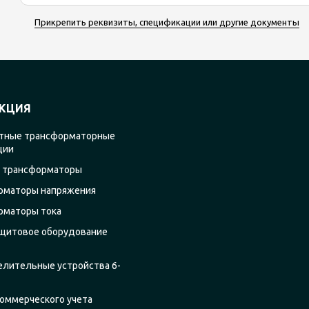
Прикрепить реквизиты, спецификации или другие документы
КЦИЯ
тные трансформаторные
ции
 трансформаторы
рматоры напряжения
рматоры тока
щитовое оборудование
елительные устройства 6-
оммерческого учета