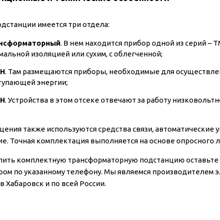
одстанции имеется три отдела:
нсформаторный
. В нем находится прибор одной из серий – Т
мальной изоляцией или сухим, с облегченной;
Н
. Там размещаются приборы, необходимые для осуществл
тупающей энергии;
Н
. Устройства в этом отсеке отвечают за работу низковоль
щения также используются средства связи, автоматические 
е. Точная комплектация выполняется на основе опросного л
пить комплектную трансформаторную подстанцию оставьте з
ом по указанному телефону. Мы являемся производителем 
в Хабаровск и по всей России.