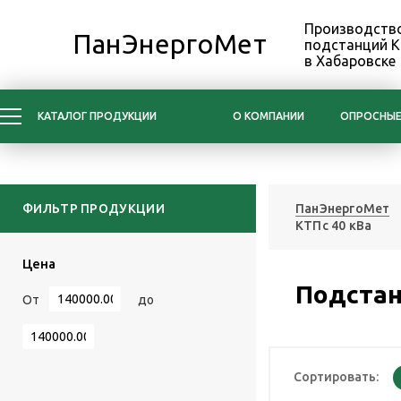
Производство
ПанЭнергоМет
подстанций 
в Хабаровске
КАТАЛОГ ПРОДУКЦИИ
О КОМПАНИИ
ОПРОСНЫЕ
ФИЛЬТР ПРОДУКЦИИ
ПанЭнергоМет
КТПс 40 кВа
Цена
Подстан
От
до
Сортировать: