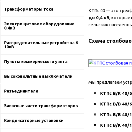
Трансформаторы тока
КТПс 40 — это тре
до 0,4 кВ
, которые
Электрощитовое оборудование
сельских населенны
0,4кВ
Схема столбово
Распределительные устройства 6-
10кВ
Пункты коммерческого учета
Высоковольтные выключатели
Мы предлагаем уст
Разъединители
КТПс В/К 40/6
КТПс В/В 40/6
Запасные части трансформаторов
КТПс В/В 40/1
Конденсаторные установки
КТПс В/К 40/1