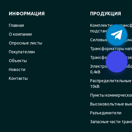
ИНФОРМАЦИЯ
ПРОДУКЦИЯ
Главная
Комплектные транс
подстанции
О компании
Силовые трансформ
Опросные листы
Трансформаторы на
Покупателям
Трансформаторы ток
Объекты
Электрощитовое об
Новости
0,4кВ
Контакты
Распределительные 
10кВ
Пункты коммерческог
Высоковольтные вы
Разъединители
Запасные части тра