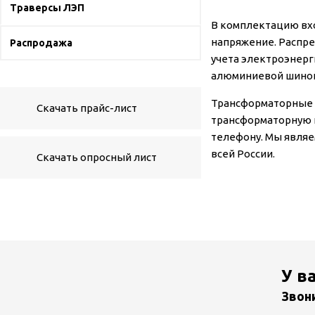
Траверсы ЛЭП
В комплектацию вх
напряжение. Распр
Распродажа
учета электроэнер
алюминиевой шиной
Трансформаторные 
Скачать прайс-лист
трансформаторную п
телефону. Мы являе
всей России.
Скачать опросный лист
У в
Звон