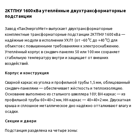
2КТПНУ 1600 кВа утеплённые двухтрансформаторные
подстанции
Завод «ПанЭнергоМет» выпускает двухтрансформаторные
комплектные трансформаторные подстанции 2КТПНУ 1600 кВа —
надёжные модули в исполнении УХЛ1 (от –60 °C до +40 °C) для
объектов с повышенными требованиями к электроснабжению.
Утеплённый корпус в сэндвич‑панелях 50 или 100 мм сохраняет
стабильную температуру внутри и защищает от внешних
воздействий.
Корпус и конструкция
Сварной каркас из уголка и профильной трубы 1,5 мм, облицованный
сэндвич‑панелями — обеспечивает жёсткость и теплоизоляцию.
Основание выполнено из стального швеллера 10У; ВН‑каркас — из
профильной трубы 60×40×2 мм, НН‑каркас — 40×40×2 мм. Двускатная
крыша и сплошное металлическое дно надёжно отталкивают влагу и
осадки.
Секции и двери
Подстанция разделена на четыре зоны: