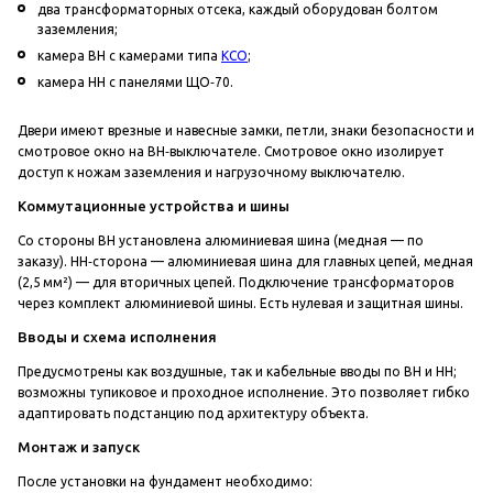
два трансформаторных отсека, каждый оборудован болтом
заземления;
камера ВН с камерами типа
КСО
;
камера НН с панелями ЩО‑70.
Двери имеют врезные и навесные замки, петли, знаки безопасности и
смотровое окно на ВН‑выключателе. Смотровое окно изолирует
доступ к ножам заземления и нагрузочному выключателю.
Коммутационные устройства и шины
Со стороны ВН установлена алюминиевая шина (медная — по
заказу). НН‑сторона — алюминиевая шина для главных цепей, медная
(2,5 мм²) — для вторичных цепей. Подключение трансформаторов
через комплект алюминиевой шины. Есть нулевая и защитная шины.
Вводы и схема исполнения
Предусмотрены как воздушные, так и кабельные вводы по ВН и НН;
возможны тупиковое и проходное исполнение. Это позволяет гибко
адаптировать подстанцию под архитектуру объекта.
Монтаж и запуск
После установки на фундамент необходимо: