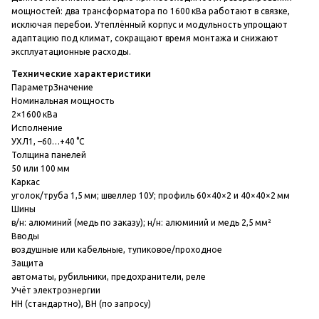
мощностей: два трансформатора по 1600 кВа работают в связке,
исключая перебои. Утеплённый корпус и модульность упрощают
адаптацию под климат, сокращают время монтажа и снижают
эксплуатационные расходы.
Технические характеристики
Параметр
Значение
Номинальная мощность
2×1600 кВа
Исполнение
УХЛ1, –60…+40 °C
Толщина панелей
50 или 100 мм
Каркас
уголок/труба 1,5 мм; швеллер 10У; профиль 60×40×2 и 40×40×2 мм
Шины
в/н: алюминий (медь по заказу); н/н: алюминий и медь 2,5 мм²
Вводы
воздушные или кабельные, тупиковое/проходное
Защита
автоматы, рубильники, предохранители, реле
Учёт электроэнергии
НН (стандартно), ВН (по запросу)