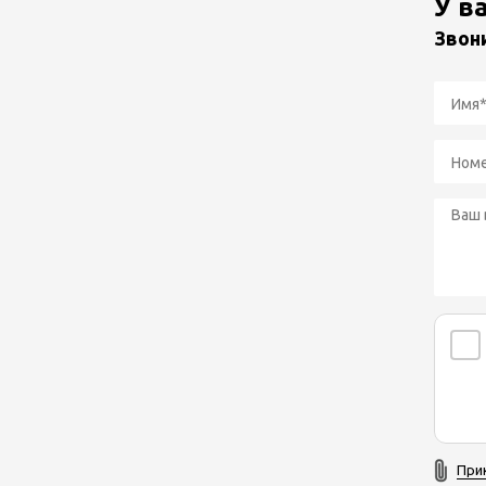
У в
Звон
При