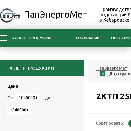
Производство
ПанЭнергоМет
подстанций 
в Хабаровске
КАТАЛОГ ПРОДУКЦИИ
О КОМПАНИИ
ОПРОСНЫЕ
ФИЛЬТР ПРОДУКЦИИ
ПанЭнергоМет
Двухтран
Цена
2КТП 25
От
до
Сортировать: