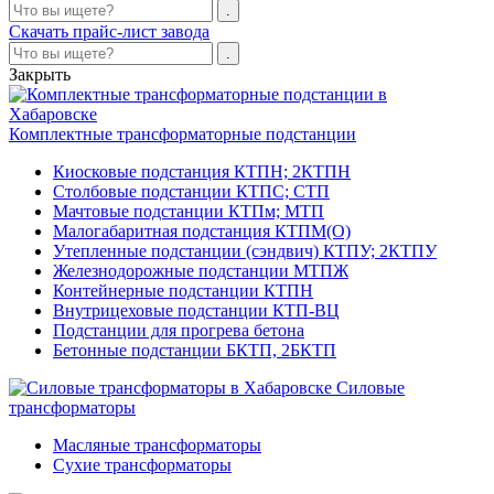
Скачать прайс-лист завода
Закрыть
Комплектные трансформаторные подстанции
Киосковые подстанция КТПН; 2КТПН
Столбовые подстанции КТПС; СТП
Мачтовые подстанции КТПм; МТП
Малогабаритная подстанция КТПМ(О)
Утепленные подстанции (сэндвич) КТПУ; 2КТПУ
Железнодорожные подстанции МТПЖ
Контейнерные подстанции КТПН
Внутрицеховые подстанции КТП-ВЦ
Подстанции для прогрева бетона
Бетонные подстанции БКТП, 2БКТП
Силовые
трансформаторы
Масляные трансформаторы
Сухие трансформаторы