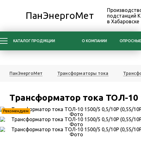
Производство
ПанЭнергоМет
подстанций 
в Хабаровске
КАТАЛОГ ПРОДУКЦИИ
О КОМПАНИИ
ОПРОСНЫЕ
ПанЭнергоМет
Трансформаторы тока
Трансфо
Трансформатор тока ТОЛ-10 15
Рекомендуем