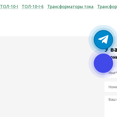
ТОЛ-10-I
ТОЛ-10-I-6
Трансформаторы тока
Трансфо
У в
Звон