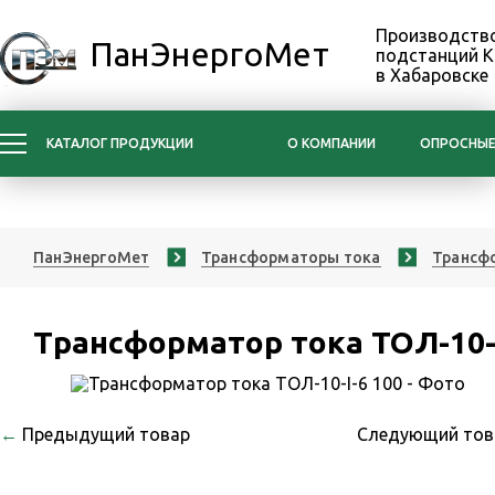
Производство
ПанЭнергоМет
подстанций 
в Хабаровске
КАТАЛОГ ПРОДУКЦИИ
О КОМПАНИИ
ОПРОСНЫЕ
ПанЭнергоМет
Трансформаторы тока
Трансфо
Трансформатор тока ТОЛ-10-I
←
Предыдущий товар
Следующий то