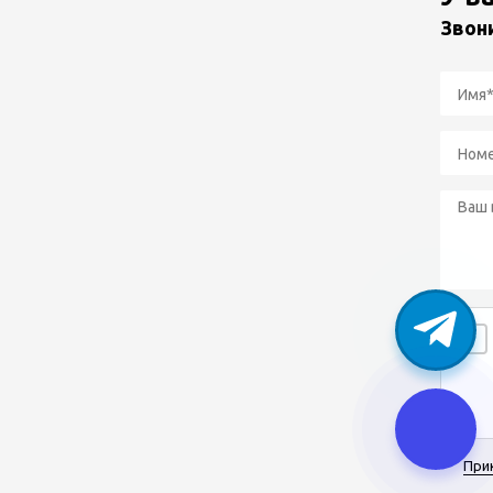
Звон
При