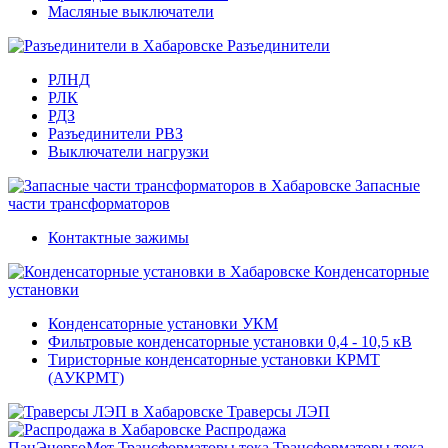
Масляные выключатели
Разъединители
РЛНД
РЛК
РДЗ
Разъединители РВЗ
Выключатели нагрузки
Запасные
части трансформаторов
Контактные зажимы
Конденсаторные
установки
Конденсаторные установки УКМ
Фильтровые конденсаторные установки 0,4 - 10,5 кВ
Тиристорные конденсаторные установки КРМТ
(АУКРМТ)
Траверсы ЛЭП
Распродажа
ПанЭнергоМет
Трансформаторы тока
Трансформаторы тока