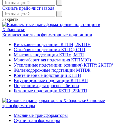
Скачать прайс-лист завода
Закрыть
Комплектные трансформаторные подстанции
Киосковые подстанция КТПН; 2КТПН
Столбовые подстанции КТПС; СТП
Мачтовые подстанции КТПм; МТП
Малогабаритная подстанция КТПМ(О)
Утепленные подстанции (сэндвич) КТПУ; 2КТПУ
Железнодорожные подстанции МТПЖ
Контейнерные подстанции КТПН
Внутрицеховые подстанции КТП-ВЦ
Подстанции для прогрева бетона
Бетонные подстанции БКТП, 2БКТП
Силовые
трансформаторы
Масляные трансформаторы
Сухие трансформаторы