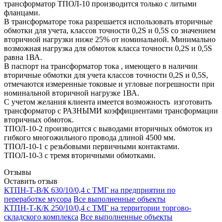
трансформатор ТПОЛ-10 производится только с литыми
фланцами.
В трансформаторе тока разрешается использовать вторичные
обмотки для учета, классов точности 0,2S и 0,5S со значением
вторичной нагрузки ниже 25% от номинальной. Минимально
возможная нагрузка для обмоток класса точности 0,2S и 0,5S
равна 1ВА.
В паспорт на трансформатор тока , имеющего в наличии
вторичные обмотки для учета классов точности 0,2S и 0,5S,
отмечаются измеренные токовые и угловые погрешности при
номинальной вторичной нагрузке 1ВА.
С учетом желания клиента имеется возможность изготовить
трансформатор с РАЗНЫМИ коэффициентами трансформации
вторичных обмоток.
ТПОЛ-10-2 производится с выводами вторичных обмоток из
гибкого многожильного провода длиной 4500 мм.
ТПОЛ-10-1 с резьбовыми первичными контактами.
ТПОЛ-10-3 с тремя вторичными обмотками.
Отзывы
Оставить отзыв
КТПН-Т-В/К 630/10/0,4 с ТМГ на предприятии по
переработке мусора
Все выполненные объекты
КТПН-Т-К/К 250/10/0,4 с ТМГ на территории торгово-
складского комплекса
Все выполненные объекты