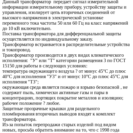
Данный трансформатор передает сигнал измерительной
информации измерительному прибору, устройству защиты и
управления, изолирует цепь вторичных соединений от
высокого напряжения в электрической установке
переменного тока частоты 50 или 60 Гц на класс напряжений
до 10 кВ включительно.
Поставка трансформатора для дифференциальной защиты
осуществляется по индивидуальному заказу.
Трансформатор встраивается в распределительные устройства
и токопровод.
Трансформатор производится в двух видах климатического
исполнения: "У" или "Т" категории размещения 3 по ГОСТ
15150 для работы в следующих условиях:
температура окружающего воздуха ? от минус 45°С до плюс
40°С для исполнения "У3" и от минус 10°С до плюс 45°С для
исполнения "Т3";
окружающая среда является пожаро и взрыво безопасной , не
содержит пыль, химически активные газы и пары в
концентрациях, портящих покрытие металлов и изоляцию;
рабочее положение ? любое.
Защитные прозрачные крышки для раздельного
пломбирования вторичных выводов входят к комплект
трансформатора.
Из-за попыток перепродажи старых изделий под видом
новых, просьба обратить внимание на то, что с 1998 года