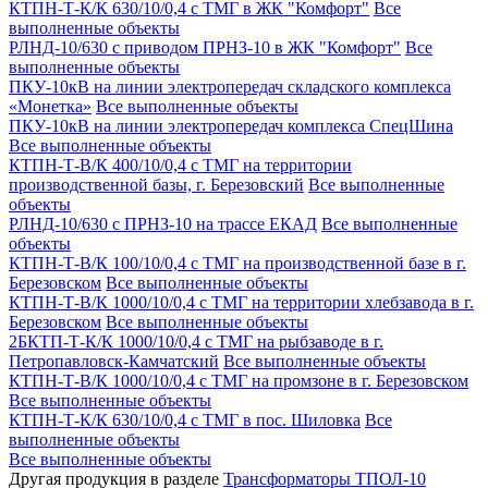
КТПН-Т-К/К 630/10/0,4 с ТМГ в ЖК "Комфорт"
Все
выполненные объекты
РЛНД-10/630 с приводом ПРНЗ-10 в ЖК "Комфорт"
Все
выполненные объекты
ПКУ-10кВ на линии электропередач складского комплекса
«Монетка»
Все выполненные объекты
ПКУ-10кВ на линии электропередач комплекса СпецШина
Все выполненные объекты
КТПН-Т-В/К 400/10/0,4 с ТМГ на территории
производственной базы, г. Березовский
Все выполненные
объекты
РЛНД-10/630 с ПРНЗ-10 на трассе ЕКАД
Все выполненные
объекты
КТПН-Т-В/К 100/10/0,4 с ТМГ на производственной базе в г.
Березовском
Все выполненные объекты
КТПН-Т-В/К 1000/10/0,4 с ТМГ на территории хлебзавода в г.
Березовском
Все выполненные объекты
2БКТП-Т-К/К 1000/10/0,4 с ТМГ на рыбзаводе в г.
Петропавловск-Камчатский
Все выполненные объекты
КТПН-Т-В/К 1000/10/0,4 с ТМГ на промзоне в г. Березовском
Все выполненные объекты
КТПН-Т-К/К 630/10/0,4 с ТМГ в пос. Шиловка
Все
выполненные объекты
Все выполненные объекты
Другая продукция в разделе
Трансформаторы ТПОЛ-10