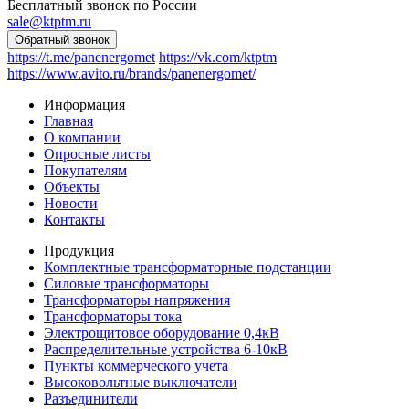
Бесплатный звонок по России
sale@ktptm.ru
https://t.me/panenergomet
https://vk.com/ktptm
https://www.avito.ru/brands/panenergomet/
Информация
Главная
О компании
Опросные листы
Покупателям
Объекты
Новости
Контакты
Продукция
Комплектные трансформаторные подстанции
Силовые трансформаторы
Трансформаторы напряжения
Трансформаторы тока
Электрощитовое оборудование 0,4кВ
Распределительные устройства 6-10кВ
Пункты коммерческого учета
Высоковольтные выключатели
Разъединители