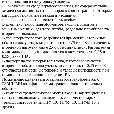
использования в следующих условиях:
• окружающая среда взрывобезопасная, не содержит пыль,
химически активных газов и паров в концентрациях , которые
разрушают покрытие металла и изоляцию;
• рабочее положение может быть любым.
В комплект такого трансформатора входят прозрачные
защитные крышки для того, чтобы, раздельно пломбировать
вторичные выводы.
В трансформаторе тока разрешается применять вторичные
обмотки для учета, классов точности 0,2S и 0,5S со значением
вторичной нагрузки ниже 25% от номинальной. Разрешаемая
минимальная нагрузка для обмоток класса точности 0,2S и
0,5S равна 1ВА.
В паспорт на трансформаторы тока, у которого имеются
вторичные обмотки для учета классов точности 0,2S и 0,5S
отмечается измеренные токовые и угловые погрешности при
номинальной вторичной нагрузке 1ВА.
По желанию клиента изготавливается трансформатор с
РАЗНЫМИ коэффициентами трансформации вторичных
обмоток.
В комплект трансформатора может входить адаптационная
плита позволяющая устанавливать его вместо старых
трансформаторов типа ТПФ-10, ТПФУ-10, ТПФМ-10 и
других.