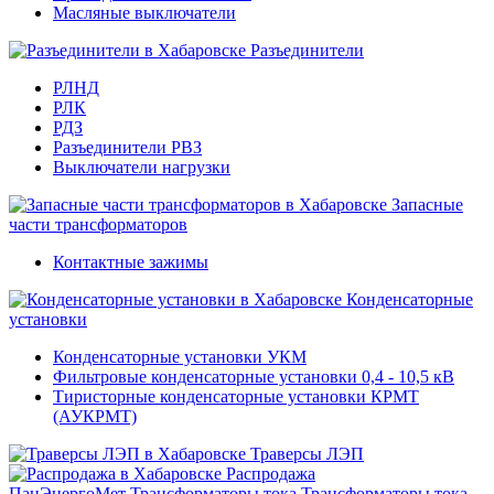
Масляные выключатели
Разъединители
РЛНД
РЛК
РДЗ
Разъединители РВЗ
Выключатели нагрузки
Запасные
части трансформаторов
Контактные зажимы
Конденсаторные
установки
Конденсаторные установки УКМ
Фильтровые конденсаторные установки 0,4 - 10,5 кВ
Тиристорные конденсаторные установки КРМТ
(АУКРМТ)
Траверсы ЛЭП
Распродажа
ПанЭнергоМет
Трансформаторы тока
Трансформаторы тока