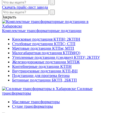
Скачать прайс-лист завода
Закрыть
Комплектные трансформаторные подстанции
Киосковые подстанция КТПН; 2КТПН
Столбовые подстанции КТПС; СТП
Мачтовые подстанции КТПм; МТП
Малогабаритная подстанция КТПМ(О)
Утепленные подстанции (сэндвич) КТПУ; 2КТПУ
Железнодорожные подстанции МТПЖ
Контейнерные подстанции КТПН
Внутрицеховые подстанции КТП-ВЦ
Подстанции для прогрева бетона
Бетонные подстанции БКТП, 2БКТП
Силовые
трансформаторы
Масляные трансформаторы
Сухие трансформаторы