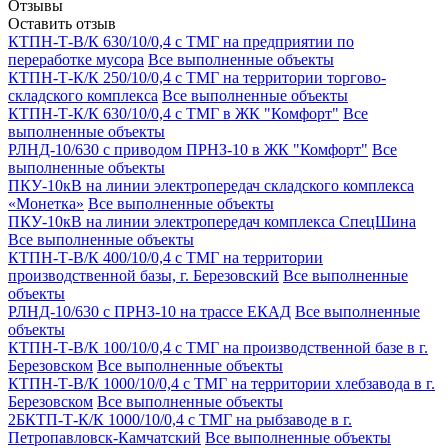
Отзывы
Оставить отзыв
КТПН-Т-В/К 630/10/0,4 с ТМГ на предприятии по
переработке мусора
Все выполненные объекты
КТПН-Т-К/К 250/10/0,4 с ТМГ на территории торгово-
складского комплекса
Все выполненные объекты
КТПН-Т-К/К 630/10/0,4 с ТМГ в ЖК "Комфорт"
Все
выполненные объекты
РЛНД-10/630 с приводом ПРНЗ-10 в ЖК "Комфорт"
Все
выполненные объекты
ПКУ-10кВ на линии электропередач складского комплекса
«Монетка»
Все выполненные объекты
ПКУ-10кВ на линии электропередач комплекса СпецШина
Все выполненные объекты
КТПН-Т-В/К 400/10/0,4 с ТМГ на территории
производственной базы, г. Березовский
Все выполненные
объекты
РЛНД-10/630 с ПРНЗ-10 на трассе ЕКАД
Все выполненные
объекты
КТПН-Т-В/К 100/10/0,4 с ТМГ на производственной базе в г.
Березовском
Все выполненные объекты
КТПН-Т-В/К 1000/10/0,4 с ТМГ на территории хлебзавода в г.
Березовском
Все выполненные объекты
2БКТП-Т-К/К 1000/10/0,4 с ТМГ на рыбзаводе в г.
Петропавловск-Камчатский
Все выполненные объекты