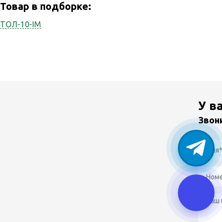
Товар в подборке:
ТОЛ-10-IM
У в
Звон