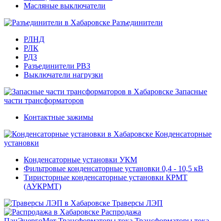
Масляные выключатели
Разъединители
РЛНД
РЛК
РДЗ
Разъединители РВЗ
Выключатели нагрузки
Запасные
части трансформаторов
Контактные зажимы
Конденсаторные
установки
Конденсаторные установки УКМ
Фильтровые конденсаторные установки 0,4 - 10,5 кВ
Тиристорные конденсаторные установки КРМТ
(АУКРМТ)
Траверсы ЛЭП
Распродажа
ПанЭнергоМет
Трансформаторы тока
Трансформаторы тока