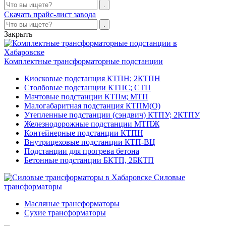
Скачать прайс-лист завода
Закрыть
Комплектные трансформаторные подстанции
Киосковые подстанция КТПН; 2КТПН
Столбовые подстанции КТПС; СТП
Мачтовые подстанции КТПм; МТП
Малогабаритная подстанция КТПМ(О)
Утепленные подстанции (сэндвич) КТПУ; 2КТПУ
Железнодорожные подстанции МТПЖ
Контейнерные подстанции КТПН
Внутрицеховые подстанции КТП-ВЦ
Подстанции для прогрева бетона
Бетонные подстанции БКТП, 2БКТП
Силовые
трансформаторы
Масляные трансформаторы
Сухие трансформаторы