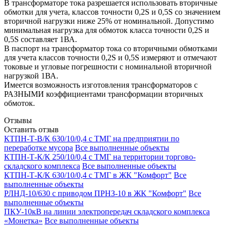
В трансформаторе тока разрешается использовать вторичные
обмотки для учета, классов точности 0,2S и 0,5S со значением
вторичной нагрузки ниже 25% от номинальной. Допустимо
минимальная нагрузка для обмоток класса точности 0,2S и
0,5S составляет 1ВА.
В паспорт на трансформатор тока со вторичными обмотками
для учета классов точности 0,2S и 0,5S измеряют и отмечают
токовые и угловые погрешности с номинальной вторичной
нагрузкой 1ВА.
Имеется возможность изготовления трансформаторов с
РАЗНЫМИ коэффициентами трансформации вторичных
обмоток.
Отзывы
Оставить отзыв
КТПН-Т-В/К 630/10/0,4 с ТМГ на предприятии по
переработке мусора
Все выполненные объекты
КТПН-Т-К/К 250/10/0,4 с ТМГ на территории торгово-
складского комплекса
Все выполненные объекты
КТПН-Т-К/К 630/10/0,4 с ТМГ в ЖК "Комфорт"
Все
выполненные объекты
РЛНД-10/630 с приводом ПРНЗ-10 в ЖК "Комфорт"
Все
выполненные объекты
ПКУ-10кВ на линии электропередач складского комплекса
«Монетка»
Все выполненные объекты