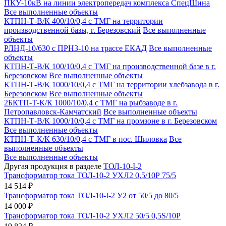
ПКУ-10кВ на линии электропередач комплекса СпецШина
Все выполненные объекты
КТПН-Т-В/К 400/10/0,4 с ТМГ на территории
производственной базы, г. Березовский
Все выполненные
объекты
РЛНД-10/630 с ПРНЗ-10 на трассе ЕКАД
Все выполненные
объекты
КТПН-Т-В/К 100/10/0,4 с ТМГ на производственной базе в г.
Березовском
Все выполненные объекты
КТПН-Т-В/К 1000/10/0,4 с ТМГ на территории хлебзавода в г.
Березовском
Все выполненные объекты
2БКТП-Т-К/К 1000/10/0,4 с ТМГ на рыбзаводе в г.
Петропавловск-Камчатский
Все выполненные объекты
КТПН-Т-В/К 1000/10/0,4 с ТМГ на промзоне в г. Березовском
Все выполненные объекты
КТПН-Т-К/К 630/10/0,4 с ТМГ в пос. Шиловка
Все
выполненные объекты
Все выполненные объекты
Другая продукция в разделе
ТОЛ-10-I-2
Трансформатор тока ТОЛ-10-2 УХЛ2 0,5/10Р 75/5
14 514 ₽
Трансформатор тока ТОЛ-10-I-2 У2 от 50/5 до 80/5
14 000 ₽
Трансформатор тока ТОЛ-10-2 УХЛ2 50/5 0,5S/10Р