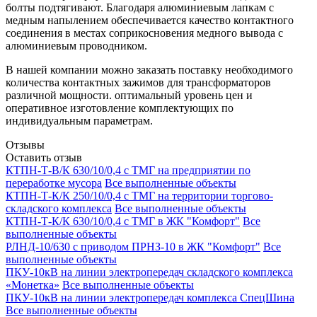
болты подтягивают. Благодаря алюминиевым лапкам с
медным напылением обеспечивается качество контактного
соединения в местах соприкосновения медного вывода с
алюминиевым проводником.
В нашей компании можно заказать поставку необходимого
количества контактных зажимов для трансформаторов
различной мощности. оптимальный уровень цен и
оперативное изготовление комплектующих по
индивидуальным параметрам.
Отзывы
Оставить отзыв
КТПН-Т-В/К 630/10/0,4 с ТМГ на предприятии по
переработке мусора
Все выполненные объекты
КТПН-Т-К/К 250/10/0,4 с ТМГ на территории торгово-
складского комплекса
Все выполненные объекты
КТПН-Т-К/К 630/10/0,4 с ТМГ в ЖК "Комфорт"
Все
выполненные объекты
РЛНД-10/630 с приводом ПРНЗ-10 в ЖК "Комфорт"
Все
выполненные объекты
ПКУ-10кВ на линии электропередач складского комплекса
«Монетка»
Все выполненные объекты
ПКУ-10кВ на линии электропередач комплекса СпецШина
Все выполненные объекты