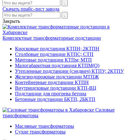
Скачать прайс-лист завода
Закрыть
Комплектные трансформаторные подстанции
Киосковые подстанция КТПН; 2КТПН
Столбовые подстанции КТПС; СТП
Мачтовые подстанции КТПм; МТП
Малогабаритная подстанция КТПМ(О)
Утепленные подстанции (сэндвич) КТПУ; 2КТПУ
Железнодорожные подстанции МТПЖ
Контейнерные подстанции КТПН
Внутрицеховые подстанции КТП-ВЦ
Подстанции для прогрева бетона
Бетонные подстанции БКТП, 2БКТП
Силовые
трансформаторы
Масляные трансформаторы
Сухие трансформаторы