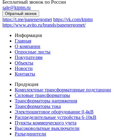
Бесплатный звонок по России
sale@ktptm.ru
https://t.me/panenergomet
https://vk.com/ktptm
https://www.avito.ru/brands/panenergomet/
Информация
Главная
О компании
Опросные листы
Покупателям
Объекты
Новости
Контакты
Продукция
Комплектные трансформаторные подстанции
Силовые трансформаторы
Трансформаторы напряжения
Трансформаторы тока
Электрощитовое оборудование 0,4кВ
Распределительные устройства 6-10кВ
Пункты коммерческого учета
Высоковольтные выключатели
Разъединители