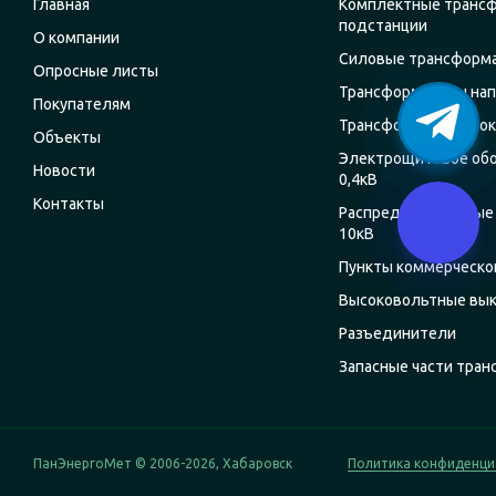
Главная
Комплектные транс
подстанции
О компании
Силовые трансформ
Опросные листы
Трансформаторы на
Покупателям
Трансформаторы ток
Объекты
Электрощитовое об
Новости
0,4кВ
Контакты
Распределительные 
10кВ
Пункты коммерческог
Высоковольтные вы
Разъединители
Запасные части тра
ПанЭнергоМет © 2006-2026, Хабаровск
Политика конфиденци